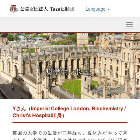
Language
メ
ニ
ュ
ー
Yさん（Imperial College London, Biochemistry /
Christ's Hospital出身）
英国の大学での生活が二年経ち、夏休みがやって来
ました。今年は、去年とは比べものにならないほど