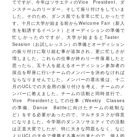
てですが、今年はソサエティのVice President、ダ
ンスチームのリーダー、そして振り付けをしていま
した。そのため、ダンス面でも非常に忙しかったで
す。十月に大学が始まる前からWelcome Fair（新入
生を勧誘するイベント）とオーディションの準備で
忙しかったのですが、大学が始まるとTaster
Session（お試しレッスン）の準備とオーディション
の振り付けに取り組む事が追加され、更に忙しさが
増しました。これらの仕事が終わり一件落着したと
思ったら、五十人を超えるオーディション参加者の
採点を即座に行いチームのメンバーを決めなければ
ならなりませんでした。メンバーの選出後は、十二
月のUCLでの大会用の振り付けを考え、チームのメ
ンバーに教えました。チームの活動と同時並行で、
Vice Presidentとしての仕事（Weekly Classes
の準備、Dance Battleに向けたチームの統制な
ど）をする必要があったので、マルチタスクが得意
になりました。今学期のダンスソサエティでの活動
は正直大変でしたが、特に大きな問題もなく、なに
よりUCLの大会で優勝する事が出来たので、個人的