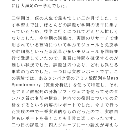
には大満足の一学期でした。
二学期は、僕の人生で最も忙しい二か月でした。ま
ず学習面では、ほとんどの課題が学期の後半に集ま
っていたため、後半に行くにつれてどんどん忙しく
なりました。今学期の講義は、実際のリサーチで使
用されている技術について学ぶモジュールと免疫学
や幹細胞といった暗記量が多いモジュールを同時並
行で受講していたので、復習に時間を確保するのが
難しい状況でした。課題は四つあり、どれも異なる
形式のものでした。一つ目は実験レポートです。こ
の実験では、あるタンパク質のアミノ酸配列をMass
Spectrometry（質量分析法）を使って特定し、それ
をアミノ酸配列の分析ソフトウェアを使ってそのタ
ンパク質の名前や構造、体内での役割についての分
析をするという内容のレポートでした。今まで行っ
た実験の中で一番実践的なものだったので、実験自
体もレポートを書くことも非常に楽しかったです。
二つ目の課題は、四人グループに一つ論文が与えら