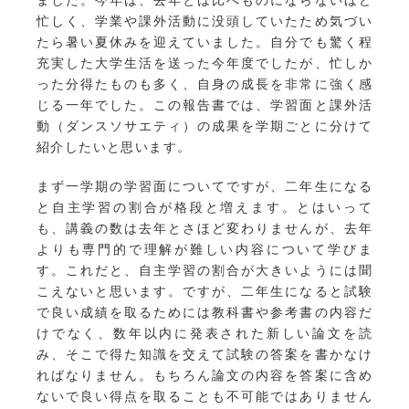
忙しく、学業や課外活動に没頭していたため気づい
たら暑い夏休みを迎えていました。自分でも驚く程
充実した大学生活を送った今年度でしたが、忙しか
った分得たものも多く、自身の成長を非常に強く感
じる一年でした。この報告書では、学習面と課外活
動（ダンスソサエティ）の成果を学期ごとに分けて
紹介したいと思います。
まず一学期の学習面についてですが、二年生になる
と自主学習の割合が格段と増えます。とはいって
も、講義の数は去年とさほど変わりませんが、去年
よりも専門的で理解が難しい内容について学びま
す。これだと、自主学習の割合が大きいようには聞
こえないと思います。ですが、二年生になると試験
で良い成績を取るためには教科書や参考書の内容だ
けでなく、数年以内に発表された新しい論文を読
み、そこで得た知識を交えて試験の答案を書かなけ
ればなりません。もちろん論文の内容を答案に含め
ないで良い得点を取ることも不可能ではありません