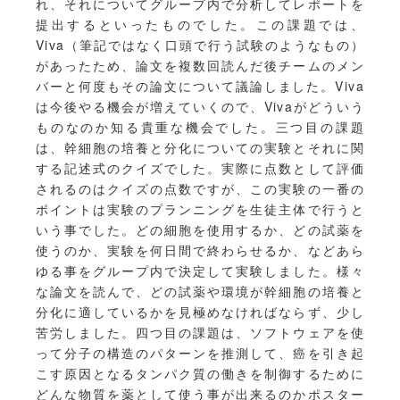
れ、それについてグループ内で分析してレポートを
提出するといったものでした。この課題では、
Viva（筆記ではなく口頭で行う試験のようなもの）
があったため、論文を複数回読んだ後チームのメン
バーと何度もその論文について議論しました。Viva
は今後やる機会が増えていくので、Vivaがどういう
ものなのか知る貴重な機会でした。三つ目の課題
は、幹細胞の培養と分化についての実験とそれに関
する記述式のクイズでした。実際に点数として評価
されるのはクイズの点数ですが、この実験の一番の
ポイントは実験のプランニングを生徒主体で行うと
いう事でした。どの細胞を使用するか、どの試薬を
使うのか、実験を何日間で終わらせるか、などあら
ゆる事をグループ内で決定して実験しました。様々
な論文を読んで、どの試薬や環境が幹細胞の培養と
分化に適しているかを見極めなければならず、少し
苦労しました。四つ目の課題は、ソフトウェアを使
って分子の構造のパターンを推測して、癌を引き起
こす原因となるタンパク質の働きを制御するために
どんな物質を薬として使う事が出来るのかポスター