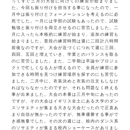
ってすぐ三月の大会に向けての練習が始まりまし
た。今回も振り付けを担当する事になったので、一
月中は振り付けとフォーメーションを考えるのに必
死でした。一月には学部の試験もあったので、試験
勉強と振り付けを両立させるのに苦労しました。二
月に入ったら本格的に練習が始まり、追加の練習も
始まりました。普段の練習時間は週に二回計八時間
前後なのですが、大会が近づくにつれて週に三回、
四回、五回と増えていき、学業とのバランスを取る
のに苦労しました。また、二学期は卒論やプロジェ
クトで忙しくなる人が増えるので、全員が練習に参
加できる時間を見つけ練習場所を探すのにも苦労し
ました。二月中に、衣装決めと衣装の注文もしなけ
ればならなかったのですが、それも問題なく終える
事が出来ました。大会の本番は三月中旬にあったの
ですが、その大会はイギリス全土にある大学のダン
スソサエティが集まる大きな大会だったので正直あ
まり自信が無かったのですが、無事優勝する事がで
き感無量でした。その次の週には、校内のダンス系
のソサエティが集まる校内ショーケースがありまし