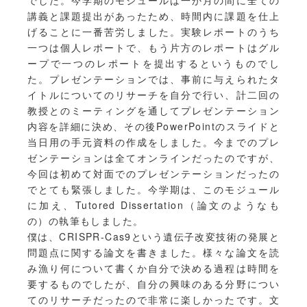
でした。今学期のモジュールは一か月の間に全ての
講義と課題提出があったため、時間内に課題を仕上
げることに一番苦労しました。実験レポートのうち
一つは個人レポートで、もう片方のレポートはグル
ープで一つのレポートを提出するというものでし
た。プレゼンテーションでは、事前に与えられたタ
イトルについてのリサーチを自分で行い、計二回の
教授とのミーティングを通してプレゼンテーション
内容を詳細に決め、その後PowerPointのスライドと
当日用の手元資料の作成をしました。今までのプレ
ゼンテーションは全てオンラインだったのですが、
今回は初めて対面でのプレゼンテーションだったの
でとても緊張しました。今学期は、このモジュール
に加え、Tutored Dissertation（論文のようなも
の）の執筆もしました。
僕は、CRISPR-Cas9という遺伝子改変技術の発展と
問題点に関する論文を書きました。様々な論文を読
み漁り何について書くか自分で決める過程は時間を
要するものでしたが、自分の興味のある分野につい
てのリサーチだったので非常に楽しかったです。文