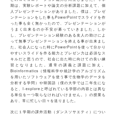
期は、実験レポートや論文の分析課題に加えて、個
人プレゼンテーションがありました。僕は、プレゼ
ンテーションをした事もPowerPointでスライドを作
った事も全く無かったので、プレゼンテーションが
うまく出来るのか不安が募っていきました。しか
し、プレゼンテーション経験のある友人の助けによ
って無事プレゼンテーションを終える事が出来まし
た。社会人になった時にPowerPointを使って分かり
やすいスライドを作る能力とプレゼン力は必須なス
キルだと思うので、社会に出た時に向けての良い練
習となりました。通常の講義と課題に加え、
Bioinformatics（情報科学や統計学のアルゴリズム
を用いたソフトウェアを使う事で生物学のデータを
分析する学問）や韓国語（僕の大学では二年生にな
ると、I-exploreと呼ばれている学部の内容とは異な
る単位を一つ取らなければいけません。）の授業も
あり、常に忙しい日々を送りました。
次に１学期の課外活動（ダンスソサエティ）につい