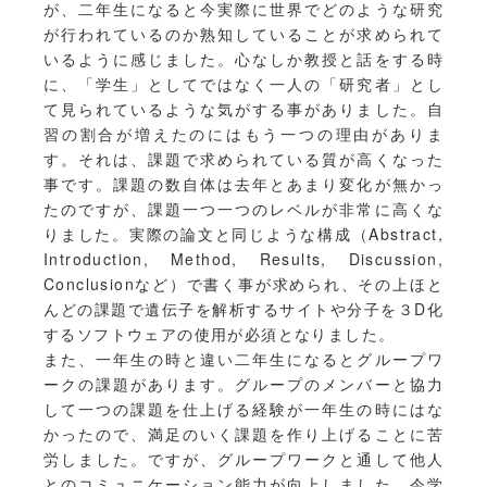
が、二年生になると今実際に世界でどのような研究
が行われているのか熟知していることが求められて
いるように感じました。心なしか教授と話をする時
に、「学生」としてではなく一人の「研究者」とし
て見られているような気がする事がありました。自
習の割合が増えたのにはもう一つの理由がありま
す。それは、課題で求められている質が高くなった
事です。課題の数自体は去年とあまり変化が無かっ
たのですが、課題一つ一つのレベルが非常に高くな
りました。実際の論文と同じような構成（Abstract,
Introduction, Method, Results, Discussion,
Conclusionなど）で書く事が求められ、その上ほと
んどの課題で遺伝子を解析するサイトや分子を３D化
するソフトウェアの使用が必須となりました。
また、一年生の時と違い二年生になるとグループワ
ークの課題があります。グループのメンバーと協力
して一つの課題を仕上げる経験が一年生の時にはな
かったので、満足のいく課題を作り上げることに苦
労しました。ですが、グループワークと通して他人
とのコミュニケーション能力が向上しました。今学