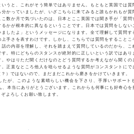
というと、これがそう簡単ではありません。もともと英国では質
ら分かっていましたが、いざこちらに来てみると誰もかれもが質
ここ数か月で気づいたのは、日本とここ英国では聞き手が「質問
するかが根本的に異なるということです。日本では質問をしない
いましたよ」というメッセージになります。全て理解して質問す
の上手さを表すわけです。しかし、こちらでは質問をすることこ
。話の内容を理解し、それを踏まえて質問しているのだから、こ
です。特にどちらのスタンスが絶対的に正しいという訳ではあり
す。やはりただ聞くだけなのとどう質問するか考えながら聞くの
す。正直なところ他人を唸らせるような質問がコンスタントにで
（？）ではないので、まだまだこれから磨きをかけていきます。
が、このような素晴らしい機会を下さり、手厚いサポート
皆さん、本当にありがとうございます。これからも何事にも好奇心
うぞよろしくお願い致します。