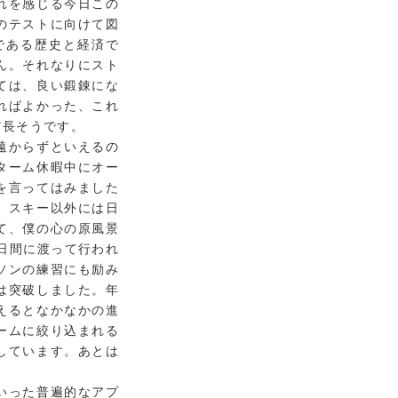
れを感じる今日この
のテストに向けて図
である歴史と経済で
ん。それなりにスト
ては、良い鍛錬にな
ればよかった、これ
だ長そうです。
遠からずといえるの
ターム休暇中にオー
を言ってはみました
。スキー以外には日
て、僕の心の原風景
日間に渡って行われ
ソンの練習にも励み
は突破しました。年
えるとなかなかの進
ームに絞り込まれる
しています。あとは
いった普遍的なアプ