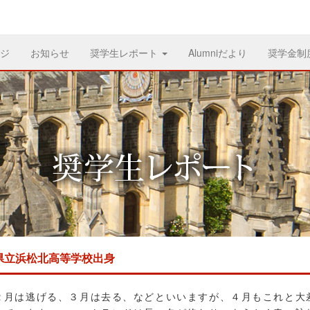
ジ
お知らせ
奨学生レポート
Alumniだより
奨学金制
県立浜松北高等学校出身
は逃げる、３月は去る、などといいますが、４月もこれと大