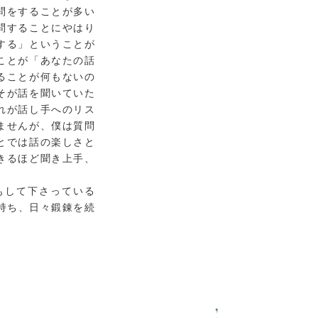
問をすることが多い
問することにやはり
する」ということが
ことが「あなたの話
ることが何もないの
そが話を聞いていた
れが話し手へのリス
ませんが、僕は質問
とでは話の楽しさと
きるほど聞き上手、
もして下さっている
を持ち、日々鍛錬を続