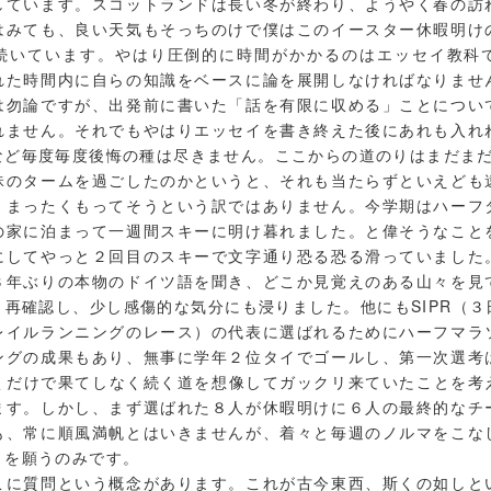
しています。スコットランドは長い冬が終わり、ようやく春の訪
はみても、良い天気もそっちのけで僕はこのイースター休暇明け
続いています。やはり圧倒的に時間がかかるのはエッセイ教科
れた時間内に自らの知識をベースに論を展開しなければなりませ
は勿論ですが、出発前に書いた「話を有限に収める」ことについ
れません。それでもやはりエッセイを書き終えた後にあれも入れ
など毎度毎度後悔の種は尽きません。ここからの道のりはまだま
タームを過ごしたのかというと、それも当たらずといえども
、まったくもってそうという訳ではありません。今学期はハーフ
の家に泊まって一週間スキーに明け暮れました。と偉そうなこと
にしてやっと２回目のスキーで文字通り恐る恐る滑っていました
３年ぶりの本物のドイツ語を聞き、どこか見覚えのある山々を見
と再確認し、少し感傷的な気分にも浸りました。他にもSIPR（３
レイルランニングのレース）の代表に選ばれるためにハーフマラ
ングの成果もあり、無事に学年２位タイでゴールし、第一次選考
聞くだけで果てしなく続く道を想像してガックリ来ていたことを考
ます。しかし、まず選ばれた８人が休暇明けに６人の最終的なチ
も、常に順風満帆とはいきませんが、着々と毎週のノルマをこな
とを願うのみです。
質問という概念があります。これが古今東西、斯くの如しと