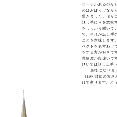
ローチがあるのか
のはおぼろげなが
驚きました。僕が
話し手に何を意味
をしっかり聞いて
で、それが話し手
ことを意味します
ペクトを表すわけ
をする方が好きで
理解度が段違いで
ひいては話し上手
最後になりました
Tazaki財団の
けて参ります。ど