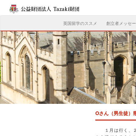
(current)
英国留学のススメ
創立者メッセー
Oさん（男生徒）
１月は行く、２月