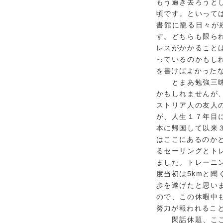
もう過ぎ去ろうと
頃です。といって
書館に籠る日々が
す。どちらも限ら
レスがかかること
っているのかもし
を書けばよかった
とまあ勉強三昧の
かもしれませんが
ストリア人の友人
が、人生１７年目
本に帰国して以来
はここにあるのか
るセーリングとト
ました。トレーニ
度当初は5kmと
歩を遂げたと思い
ので、この休暇中
努力が報われるこ
閑話休題、ここに