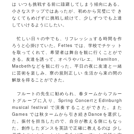
は いつも挑戦する前に躊躇してしまう傾向にある。
小さなステップではあったが、初めから完璧にで き
なくてもめげずに挑戦し続けて、少しずつでも上達
していけるようにしたい。
忙しい日々の中でも、リフレッシュする時間を作
ろうと心掛けていた。Fettes では、学校でチケッ ト
を取ってくれて、希望者は舞台を観に行くことがで
きる。友達を誘って、オペラやバレエ、 Hamilton、
Macbethなどを観に行った。平日の夜に友達と一緒
に芸術を楽しみ、寮の規則正しい 生活から束の間の
解放を得ることができた。
フルートの先生に勧められ、春タームからフルー
トグループに入り、Spring ConcertとEdinburgh
musical festival で演奏することができた。また
Games では秋タームから引き続きDanceを選択し
た。振付を担当したので、自分が教える側にもなっ
た。創作したダンスを英語で正確に教えるのは 少し