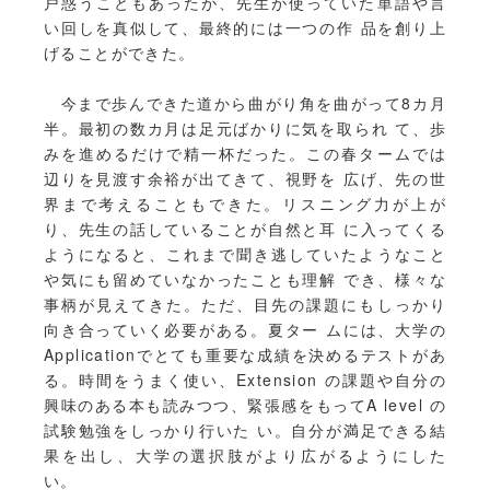
戸惑うこともあったが、先生が使っていた単語や言
い回しを真似して、最終的には一つの作 品を創り上
げることができた。
今まで歩んできた道から曲がり角を曲がって8カ月
半。最初の数カ月は足元ばかりに気を取られ て、歩
みを進めるだけで精一杯だった。この春タームでは
辺りを見渡す余裕が出てきて、視野を 広げ、先の世
界まで考えることもできた。リスニング力が上が
り、先生の話していることが自然と耳 に入ってくる
ようになると、これまで聞き逃していたようなこと
や気にも留めていなかったことも理解 でき、様々な
事柄が見えてきた。ただ、目先の課題にもしっかり
向き合っていく必要がある。夏ター ムには、大学の
Applicationでとても重要な成績を決めるテストがあ
る。時間をうまく使い、Extension の課題や自分の
興味のある本も読みつつ、緊張感をもってA level の
試験勉強をしっかり行いた い。自分が満足できる結
果を出し、大学の選択肢がより広がるようにした
い。