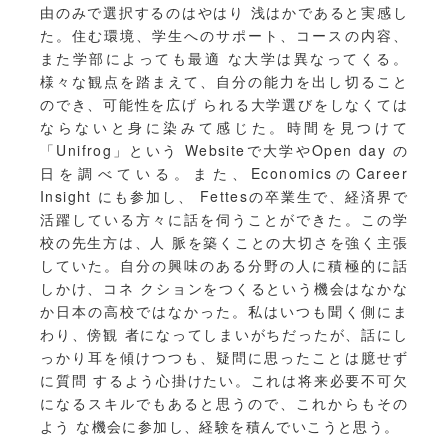
由のみで選択するのはやはり 浅はかであると実感し
た。住む環境、学生へのサポート、コースの内容、
また学部によっても最適 な大学は異なってくる。
様々な観点を踏まえて、自分の能力を出し切ること
のでき、可能性を広げ られる大学選びをしなくては
ならないと身に染みて感じた。時間を見つけて
「Unifrog」という Websiteで大学やOpen day の
日を調べている。また、EconomicsのCareer
Insight にも参加し、 Fettesの卒業生で、経済界で
活躍している方々に話を伺うことができた。この学
校の先生方は、人 脈を築くことの大切さを強く主張
していた。自分の興味のある分野の人に積極的に話
しかけ、コネ クションをつくるという機会はなかな
か日本の高校ではなかった。私はいつも聞く側にま
わり、傍観 者になってしまいがちだったが、話にし
っかり耳を傾けつつも、疑問に思ったことは臆せず
に質問 するよう心掛けたい。これは将来必要不可欠
になるスキルでもあると思うので、これからもその
よう な機会に参加し、経験を積んでいこうと思う。