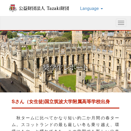
Language
メ
ニ
ュ
ー
Sさん（女生徒)国立筑波大学附属高等学校出身
秋タームに比べてかなり短い約二か月間の春ター
ム。スコットランドの最も厳しい冬も乗り越え、環