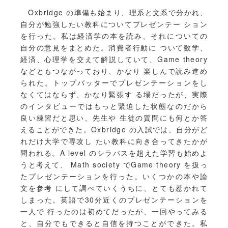
Oxbridge の準備も始まり、理系と文系で分かれ、
自分が勉強したい教科についてプレゼンテー ション
を行った。私は経済学の本を読み、それについての
自分の意見をまとめた。消費者行動に ついて数学、
経済、心理学を交えて解説していて、Game theory
などともつながっており、かなり 楽しんで読み進め
られた。トップバッターでプレゼンテーションをし
なくてはならず、かなり緊張す る場だったが、実際
のインタビューではもっと緊迫した状態なのだから
良い練習だと思い、先生や 生徒の質問にも何とか答
えることができた。Oxbridge の入試では、自分がど
れだけ大学で専攻し たい教科に向き合ってきたかが
問われる。A level のシラバスを超えた学習も始めよ
うと考えて、 Math society でGame theory を扱っ
たプレゼンテーションを行った。いくつかの本や論
文を参考 にして調べていくうちに、とても惹かれて
しまった。英語で30分近くのプレゼンテーションを
一人で 行ったのは初めてだったが、一回やってみる
と、自分でもできると自信を持つことができた。私