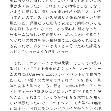
境にもやっと慣れてきた。この学期でも新しい出来
事は多々あったが、これまでほど物怖じしな くなっ
たように感じる。周りの友達の性格や話し方にも慣
れてきたので、ストレスが減り緊張感が和らいだ時
期だった。課題だった経済で安定して納得のいく点
数を取れるようになったことも安心材 料となった。
秋タームは新しい友達作りや、環境に適応すること
でかなりの労力を使い精神面で追い詰められること
もあったが、春タームは淡々と自分で定めた課題を
片付けていったような感覚 だった。
また、このタームでは大学受験、そしてその後の
進路について考える機会が多くあった。ハーフ ター
ムの前にはCareers Expoというイベントが学校内で
あった。24近くの大学がそれぞれブースを 作り、興
味のある大学のところに行き、大学の様子、アクテ
ィビティーや学部選択などについて質 問することが
できた。それまではいくつかの有名な大学しか知ら
ない状態だったので、このイベント で大学への知識
が深まり、同時にランキングで上位だからという理