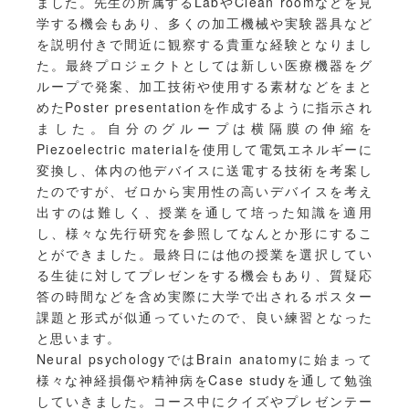
ました。先生の所属するLabやClean roomなどを見
学する機会もあり、多くの加工機械や実験器具など
を説明付きで間近に観察する貴重な経験となりまし
た。最終プロジェクトとしては新しい医療機器をグ
ループで発案、加工技術や使用する素材などをまと
めたPoster presentationを作成するように指示され
ました。自分のグループは横隔膜の伸縮を
Piezoelectric materialを使用して電気エネルギーに
変換し、体内の他デバイスに送電する技術を考案し
たのですが、ゼロから実用性の高いデバイスを考え
出すのは難しく、授業を通して培った知識を適用
し、様々な先行研究を参照してなんとか形にするこ
とができました。最終日には他の授業を選択してい
る生徒に対してプレゼンをする機会もあり、質疑応
答の時間などを含め実際に大学で出されるポスター
課題と形式が似通っていたので、良い練習となった
と思います。
Neural psychologyではBrain anatomyに始まって
様々な神経損傷や精神病をCase studyを通して勉強
していきました。コース中にクイズやプレゼンテー