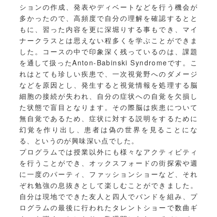
ションの作成、発表やディベートなどを行う機会が
多かったので、高頻度で自分の理解を確認するとと
もに、習った内容を更に深堀りする事もでき、マイ
ナークラスとは思えない程多くを学ぶことができま
した。コースの中で印象深く残っているのは、課題
を通して扱ったAnton-Babinski Syndromeです。こ
れはとても珍しい疾患で、一次視覚野へのダメージ
などを原因とし、発生すると視覚情報を処理する脳
細胞の接続が失われ、自分の症状への自覚を欠損し
た状態で盲目となります。その際脳は疾患について
無自覚であるため、症状に対する説明をするために
幻覚を作り出し、患者は偽の世界を見ることにな
る、というのが興味深い点でした。
プログラムでは授業以外にも様々なアクティビティ
を行うことができ、オックスフォードの街探索や週
に一度のパーティ、ファッションショーなど、それ
ぞれ勉強の息抜きとして楽しむことができました。
自分は現地でできた友人と四人でバンドを組み、プ
ログラムの最後に行われたタレントショーで数曲ギ