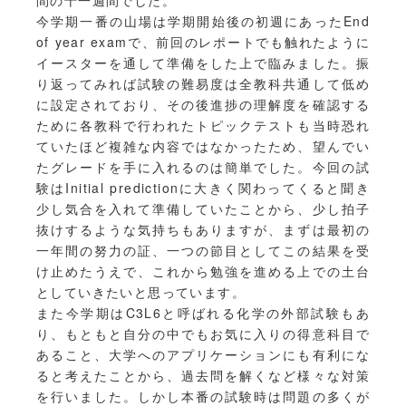
間の十一週間でした。
今学期一番の山場は学期開始後の初週にあったEnd
of year examで、前回のレポートでも触れたように
イースターを通して準備をした上で臨みました。振
り返ってみれば試験の難易度は全教科共通して低め
に設定されており、その後進捗の理解度を確認する
ために各教科で行われたトピックテストも当時恐れ
ていたほど複雑な内容ではなかったため、望んでい
たグレードを手に入れるのは簡単でした。今回の試
験はInitial predictionに大きく関わってくると聞き
少し気合を入れて準備していたことから、少し拍子
抜けするような気持ちもありますが、まずは最初の
一年間の努力の証、一つの節目としてこの結果を受
け止めたうえで、これから勉強を進める上での土台
としていきたいと思っています。
また今学期はC3L6と呼ばれる化学の外部試験もあ
り、もともと自分の中でもお気に入りの得意科目で
あること、大学へのアプリケーションにも有利にな
ると考えたことから、過去問を解くなど様々な対策
を行いました。しかし本番の試験時は問題の多くが