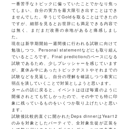
一番苦手なトピックに偏っていたことでかなり焦っ
てしまい、自分の実力を最大限引き出すことはでき
ませんでした。辛うじてGoldを取ることはできたの
ですが、細部を見るとお世辞にも満足できる内容で
は無く、まだまだ改善の余地があると痛感しまし
た。
現在は新学期開始一週間後に行われる試験に向けて
勉強しつつ、Personal statementなどにも取り組ん
でいるところです。Final predictionのベースになる
試験であるため、少しプレッシャーを感じています
が、夏休み中にあったトピックテストやそれまでの
試験などを見返し、自分の理解を確認しつつ着実に
弱点を潰していくことで対策としようと思います。
タームの話に戻ると、イベントはほぼ毎週のように
開催されとても忙しかったので、その中でも特に印
象に残っているものをいくつか取り上げたいと思い
ます。
試験後比較的直ぐに開かれたDeps dinnerはYear12
のみを対象としたパーティで、全対象生徒が正装を