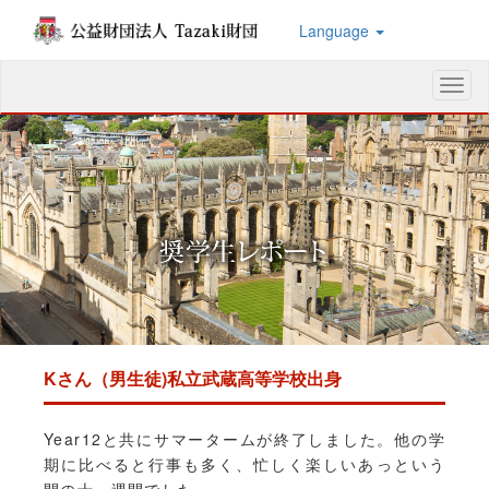
Language
メ
ニ
ュ
ー
Kさん（男生徒)私立武蔵高等学校出身
Year12と共にサマータームが終了しました。他の学
期に比べると行事も多く、忙しく楽しいあっという