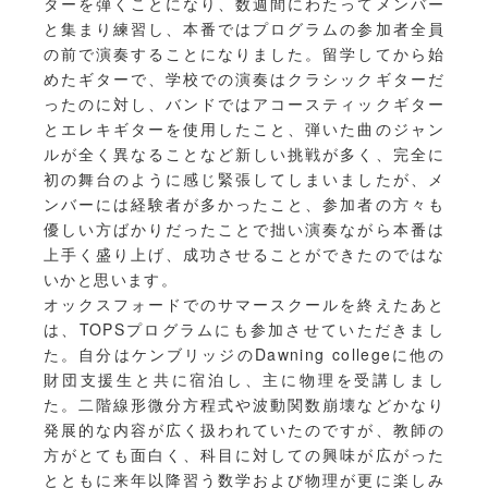
ターを弾くことになり、数週間にわたってメンバー
と集まり練習し、本番ではプログラムの参加者全員
の前で演奏することになりました。留学してから始
めたギターで、学校での演奏はクラシックギターだ
ったのに対し、バンドではアコースティックギター
とエレキギターを使用したこと、弾いた曲のジャン
ルが全く異なることなど新しい挑戦が多く、完全に
初の舞台のように感じ緊張してしまいましたが、メ
ンバーには経験者が多かったこと、参加者の方々も
優しい方ばかりだったことで拙い演奏ながら本番は
上手く盛り上げ、成功させることができたのではな
いかと思います。
オックスフォードでのサマースクールを終えたあと
は、TOPSプログラムにも参加させていただきまし
た。自分はケンブリッジのDawning collegeに他の
財団支援生と共に宿泊し、主に物理を受講しまし
た。二階線形微分方程式や波動関数崩壊などかなり
発展的な内容が広く扱われていたのですが、教師の
方がとても面白く、科目に対しての興味が広がった
とともに来年以降習う数学および物理が更に楽しみ