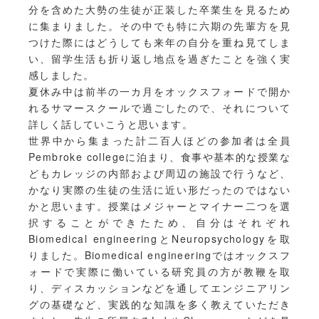
分を含めた大勢の生徒が正装した卒業生を見るため
に集まりました。その中でも特に六期の先輩方を見
つけた際にはどうしても来年の自分を重ね見てしま
い、留学生活も折り返し地点を過ぎたことを強く実
感しました。
夏休み中は前半の一カ月をオックスフォードで開か
れるサマースクールで過ごしたので、それについて
詳しく話していこうと思います。
世界中から集まった計二百人ほどの参加者は全員
Pembroke collegeに泊まり、食事や基本的な授業な
どもカレッジの内部および周辺の施設で行うなど、
かなり実際の生徒の生活に近い形だったのではない
かと思います。授業はメジャーとマイナー二つを選
択することができたため、自分はそれぞれ
Biomedical engineeringとNeuropsychologyを取
りました。Biomedical engineeringではオックスフ
ォードで実際に働いている研究員の方が教鞭を取
り、ディスカッションなどを通してエンジニアリン
グの基礎など、実践的な知識を多く教えていただき