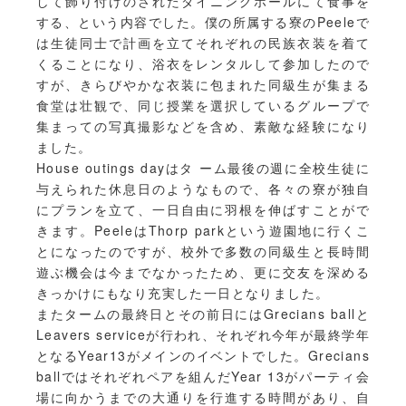
して飾り付けのされたダイニングホールにて食事を
する、という内容でした。僕の所属する寮のPeeleで
は生徒同士で計画を立てそれぞれの民族衣装を着て
くることになり、浴衣をレンタルして参加したので
すが、きらびやかな衣装に包まれた同級生が集まる
食堂は壮観で、同じ授業を選択しているグループで
集まっての写真撮影などを含め、素敵な経験になり
ました。
House outings dayはタ ーム最後の週に全校生徒に
与えられた休息日のようなもので、各々の寮が独自
にプランを立て、一日自由に羽根を伸ばすことがで
きます。PeeleはThorp parkという遊園地に行くこ
とになったのですが、校外で多数の同級生と長時間
遊ぶ機会は今までなかったため、更に交友を深める
きっかけにもなり充実した一日となりました。
またタームの最終日とその前日にはGrecians ballと
Leavers serviceが行われ、それぞれ今年が最終学年
となるYear13がメインのイベントでした。Grecians
ballではそれぞれペアを組んだYear 13がパーティ会
場に向かうまでの大通りを行進する時間があり、自