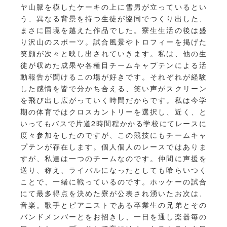
ヤ山脈を模したケーキの上に雪男が立っているとい
う、異なる背景を持つ生徒が協同でつくり出した、
まさに国境を越えた作品でした。寮生生活の後は盛
り沢山のスポーツ。試合風景やトロフィーを掲げた
笑顔が次々と映し出されていきます。私は、他の生
徒が収めた成果や各種目チームキャプテンによる活
動報告が聞けるこの場が好きです。それぞれが経験
した感情を皆で分かち合える、笑い声がスクリーン
を飛び出し広がっていく時間だからです。私は今学
期の体育ではクロスカントリーを選択し、近く、と
いってもバスで片道2時間程かかる学校にてレースに
度々参加をしたのですが、この競技にもチームキャ
プテンが存在します。個人個人のレースではありま
すが、私達は一つのチームなのです。仲間に声援を
送り、称え、ライバルになったとしても喰らいつく
ことで、一緒に戦っているのです。ホッケーの試合
にて最多得点を決めた寮が公表され湧いたお次は、
音楽。歌手とピアニストである卒業生の兄弟とその
バンドメンバーとをお招きし、一日を通し楽器毎の