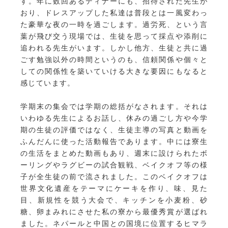
す。年に数回あるディナーにも、招待された先生が
おり、ドレスアップした私達は普段とは一風変わっ
た豪華な夜の一時を過ごします。過労死、という言
葉が飛び交う現場では、生徒を思って採点や添削に
追われる先生がいます。しかし他方、生徒と共に過
ごす勉強以外の時間というのも、信頼関係や個々と
しての関係性を築いていける大きな要因にもなると
感じています。
学期末の集会では学期の総括がなされます。それは
いわゆる先生によるお話し、休みの過ごし方や今学
期の生徒の評価ではなく、生徒主導の写真と動画を
ふんだんに使った活動報告であります。中には寮生
の生活をまとめた動画もあり、週末に設けられたボ
ーリングやラグビーの試合観戦、ベイクオフ等の様
子が全生徒の前で流されました。このベイクオフは
世界文化遺産をテーマにケーキを作り、味、見た
目、新規性を競う大会で、キッチンを小麦粉、砂
糖、卵まみれにさせた私の寮から最優秀賞が選ばれ
ました。ネパールと中国との国境に位置するヒマラ