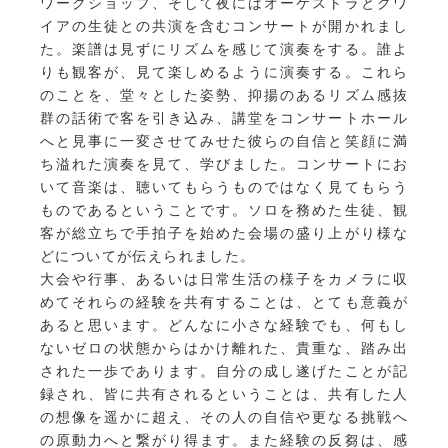
ワークショップ、そして夜にはオーケストラとクワ
イアの生徒との共演を含むコンサートが開かれまし
た。楽譜は見ずにリズムを感じて演奏をする。誰よ
りも観客が、見て楽しめるように演奏する。これら
のことを、堂々とした姿勢、抑揚のあるリズム感抜
群の話術で客を引き込み、講堂をコンサートホール
へと見事に一変させてみせた彼らの自信と笑顔に満
ち溢れた演奏を見て、学びました。コンサートにお
いて音楽は、聴いてもらうものではなく見てもらう
ものであるということです。ソロを務めた生徒、観
客が総立ちで手拍子を始めた会場の盛り上がり様な
どについてが伝えられました。
大会や行事、あるいは日常生活の様子をカメラに収
めてそれらの経験を共有することは、とても意義が
あると思います。どんなに小さな経験でも、何もし
ないゼロの状態からはかけ離れた、貴重な、踏み出
された一歩であります。自分の成し遂げたことが記
録され、皆に共有されるということは、共有した人
の想像を遥かに超え、その人の自信や更なる挑戦へ
の原動力へと繋がり得ます。また経験の反芻は、感