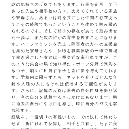
謝の気持ちの反芻でもあります。行事を企画して下
さった先生や相手校の方々、支えてくれている家族
や寮母さん、あるいは時を共にした仲間の存在あっ
てこその経験であったということを改めて噛み締め
られるのです。そして相手の存在があって踏み出せ
た一歩は、また次の誰かの背中を押すことになりま
す。ハーフマラソンを完走し障害者の方への支援金
を集めた寮母さんや、休暇を職業体験の一環で農場
で働き過ごした友達は一番身近な牽引車ですが、こ
のような集会の場で知り得たスポーツ分野で異彩を
放つ子、劇団に所属する子も皆に夢を与えてくれま
す。学校内に限らずとも、ネットを介せばどんな年
齢や人種の人にもそれは伝播する可能性がありま
す。さらに、記憶の反芻は過去の自分自身を振り返
り、今の自分を鼓舞するきっかけにもなります。時
に過去の自分に引け目を感じ、時に自分の成長を客
観視する。
経験を、一度切りの有難いもの、では決して終わら
せず、折に触れて反芻し、相手と共有し、たまに美