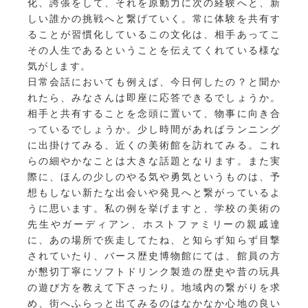
化、誇張をして、それを原動力に次の経験へと、新
しい誰かの挑戦へと繋げていく。常に体験を共有す
ることが習慣化しているこの文化は、相手あってこ
その人生であるということを伝えてくれている様な
気がします。
日常会話においても例えば、今日何したの？と聞か
れたら、みなさんは即座に応答できるでしょうか。
相手と共有することを念頭に置いて、物事に向き合
っているでしょうか。少し時間があればランニング
に出掛けてみる、近くの美術館を訪れてみる。これ
らの細やかなことは大きな話題となります。また実
際に、ほんの少しのやる気や勇気というものは、予
想もしない新たな出会いや発見へと繋がっているよ
うに思います。私の例を挙げますと、学校の美術の
先生やガーディアン、ホストファミリーの親戚達
に、あの場所で疾走してたね、と知らず知らず目撃
されていたり、バース歴史博物館にては、館員の方
が懇切丁寧にソフトドリンク製造の歴史や昔の玩具
の遊び方を教えて下さったり。地域内の繋がりを求
め、街へふらっと出てみるのはなかなか心地の良い