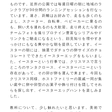
ものです。近所の公園では毎週日曜の朝に地域のラ
ンクラブが30分間のランニングセッションを行なっ
ています。速さ、距離はお好みで、走るも歩くのも
よし、スクーター、自転車、ベビーカーに乗るの
も、飼い犬を連れるのも大歓迎。走り終えたら皆の
チームフォトを撮りプロテイン豊富なシリアルやド
リンクをご馳走になるという、顔見知りを増やすき
っかけにもなる爽やかな朝を提供しています。イー
スターの朝には、抽選でダチョウの卵サイズのチョ
コレートでできたイースターエッグをもらいまし
た。イースターという行事では、クリスマスで言う
ところのサンタクロース、イースターバニーという
存在があって、その卯が卵を運んで来ます。今回も
クリスマス同様、ホストファミリーの親戚一同が集
い庭中に卵や卯型のお菓子や飾り付けを隠してそれ
らを探し出す、イースターエッグハントを楽しみま
した。
教科について、少し触れたいと思います。美術で