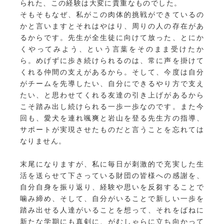
られた、この経験は大変に貴重なものでした。
そもそもなぜ、私がこの肉体的挑戦ができているの
かと言いますとそれはやはり、周りの人の存在があ
るからです。先生が全生徒に向けて放った、とにか
くやってみよう、という言葉をそのまま受けたか
ら。めげずに歩き続けられるのは、常に声を掛けて
くれる仲間の支えがあるから。そして、今度は自分
がチームを先導したい、自分にできるやり方で支え
たい、と思わせてくれる友達の引き上げがあるから
こそ踏み出し続けられる一歩一歩なのです。また今
回も、愛犬を連れ颯爽と岩山を登る先生方の指導、
サポートが実現させたものだと言うことを忘れては
なりません。
末尾になりますが、私に毎日が刺激的で充実した生
活を送らせて下さっている財団の皆様への感謝を、
自分自身を振り返り、経験や思いを反芻することで
噛み締め、そして、自分がいることで新しい一歩を
踏み出せる人達がいることを想って、それをばねに
新たな学期にも真剣に、がむしゃらに立ち向かって