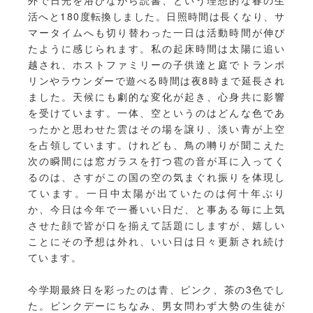
外で日光を浴びながら読書、という理想的な春の生
活へと180度転換しました。日照時間は長くなり、サ
マータイムへも切り替わった一日は活動時間が伸び
たように感じられます。私の起床時間は太陽に追い
越され、ホストファミリーの子供達と庭でトランポ
リンやラウンダーで遊べる時間は夜8時まで延長され
ました。天候にも劇的な変化が起き、心身共に影響
を受けています。一体、空というのはどんな色であ
ったかと思わせた雲はその場を譲り、淡い青が上空
を占領しています。けれども、鳥の囀りが聞こえた
次の瞬間には窓ガラスを打つ雹の音が耳に入ってく
るのは、さすがこの国の空の気まぐれ振りを体現し
ています。一日中太陽が出ていたのは何十年ぶり
か、今日は今年で一番いい日だ、と事ある毎に上気
させた顔で皆が口を揃えて話題にしますが、嬉しい
ことにその予想は外れ、いい日は日々更新され続け
ています。
今学期最終日を彩ったのは青、ピンク、茶の3色でし
た。ピンクデーにちなみ、男女問わず大勢の生徒が