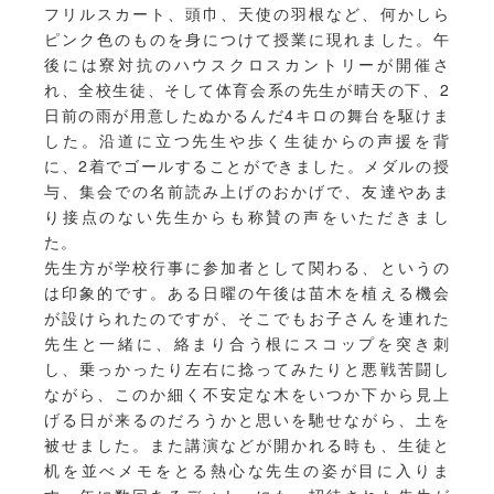
フリルスカート、頭巾、天使の羽根など、何かしら
ピンク色のものを身につけて授業に現れました。午
後には寮対抗のハウスクロスカントリーが開催さ
れ、全校生徒、そして体育会系の先生が晴天の下、2
日前の雨が用意したぬかるんだ4キロの舞台を駆けま
した。沿道に立つ先生や歩く生徒からの声援を背
に、2着でゴールすることができました。メダルの授
与、集会での名前読み上げのおかげで、友達やあま
り接点のない先生からも称賛の声をいただきまし
た。
先生方が学校行事に参加者として関わる、というの
は印象的です。ある日曜の午後は苗木を植える機会
が設けられたのですが、そこでもお子さんを連れた
先生と一緒に、絡まり合う根にスコップを突き刺
し、乗っかったり左右に捻ってみたりと悪戦苦闘し
ながら、このか細く不安定な木をいつか下から見上
げる日が来るのだろうかと思いを馳せながら、土を
被せました。また講演などが開かれる時も、生徒と
机を並べメモをとる熱心な先生の姿が目に入りま