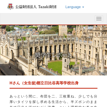
Language
メ
ニ
ュ
ー
Hさん（女生徒)都立日比谷高等学校出身
あっという間に、布団を二、三枚重ね、少しでも分
厚いタイツを探し求める生活から、半ズボンのまま