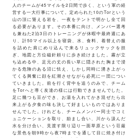
人のチームが45マイルを2日間で歩く、という軍の経
営する一大行事について。定められた10のTorという
山の頂に聳える岩を、一夜をテントで明かし全て回
る必要があります。その本番に向け、メンバー選考
も兼ねた2泊3日のトレーニングが休暇中最終週にあ
り、計50マイル以上を寝袋、水、食料、着替えの服
を詰めた肩にめり込んで来るリュックサックを担
ぎ、地図と方位磁針頼りに歩き続けました。霧が立
ち込める中、足元の丈の長い草に隠された胸まで浸
かる危険のある沼に怯え、しかし同時に湧き上がっ
てくる興奮に顔を紅潮させながら必死に一団につい
ていきました。前を行く背中を追うのみで、チーム
をTorへと導く友達の様には行動できませんでした。
足に幾つも豆ができ、お湯を入れてかき混ぜたら出
来上がる夕食の味も決して好ましいものではありま
せんでした。けれども、チームメンバー同士でコミ
ュニケーションを取り、励まし合い、川から汲んだ
水を分け合い、見渡す限り辺り一面草原という荘厳
な景色を朝9時から夜7時までを通して目に焼き付け